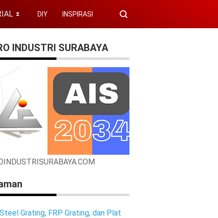
IAL
DIY
INSPIRASI
⏬
RO INDUSTRI SURABAYA
OINDUSTRISURABAYA.COM
Rabu, 17 
laman
 Steel Grating, FRP Grating, dan Plat