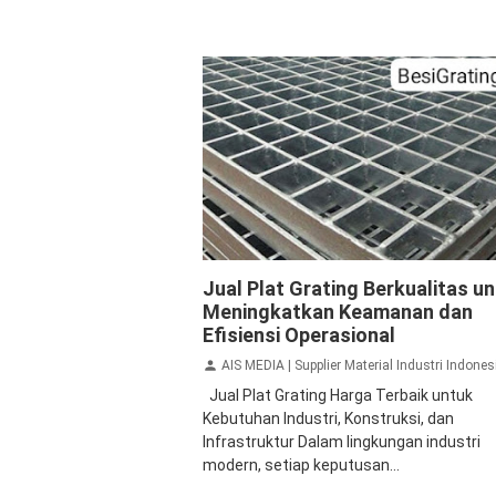
GRATING
Harga Grating
Jual Plat Gra
Jual Plat Grating Berkualitas u
Jual Steel Grating
Plat Grating
Meningkatkan Keamanan dan
Efisiensi Operasional
AIS MEDIA | Supplier Material Industri Indonesia - Steel Grating, Plat Besi, Plat Stainless Steel, Plat Timbal Hitam PB, Lead Glass, Rockwool, Glasswool, Expanded Metal, Perfo
Jual Plat Grating Harga Terbaik untuk
Kebutuhan Industri, Konstruksi, dan
Infrastruktur Dalam lingkungan industri
modern, setiap keputusan...