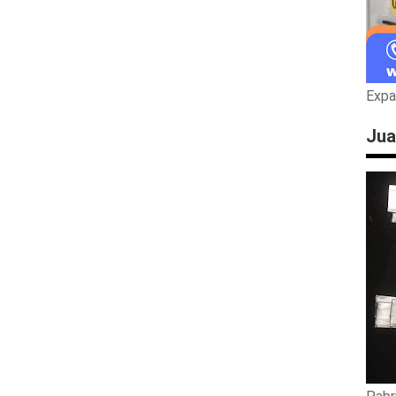
Expa
Jua