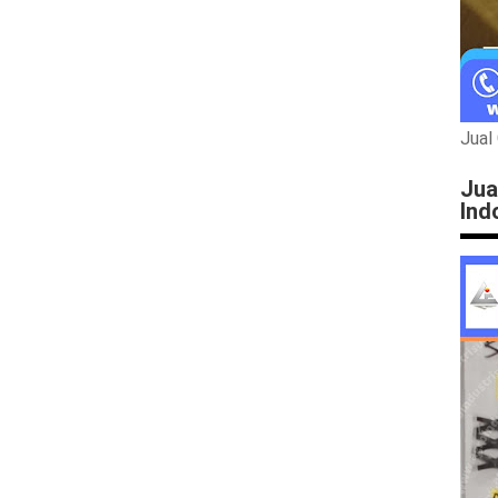
Jual
Jua
Ind