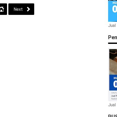
Next
Jual
Pem
Jual
PU