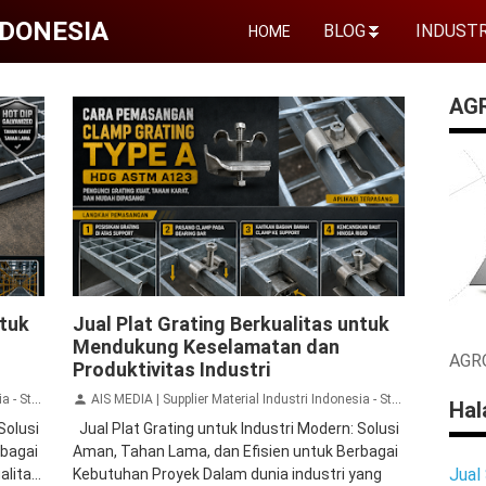
NDONESIA
BLOG
⏬
INDUSTR
HOME
AG
ting
GRATING
Harga Grating
Jual Plat Grating
ntuk
Jual Plat Grating Berkualitas untuk
Jual Steel Grating
Plat Grating
Mendukung Keselamatan dan
AGR
Produktivitas Industri
rated Plate, Wiremesh
AIS MEDIA | Supplier Material Industri Indonesia - Steel Grating, Plat Besi, Plat Stainless Steel, Plat Timbal Hitam PB, Lead Glass, Rockwool, Glasswool, Expanded Metal, Perforated Plate, Wiremesh
Ha
Solusi
Jual Plat Grating untuk Industri Modern: Solusi
rbagai
Aman, Tahan Lama, dan Efisien untuk Berbagai
Jual
lita...
Kebutuhan Proyek Dalam dunia industri yang